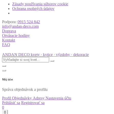
Zásady používania súborov cookie
Ochrana osobných údajov
Podpora:
0915 524 842
info@andan-deco.com
Doprava
Otváracie hodiny
Kontakt
FAQ
ANDAN DECO
kvety · kytice · výzdoby · dekoracie
Môj účet
Správa objednávok a profilu
Profil
Objednávky
Adresy
Nastavenia účtu
Prihlásiť sa
Registrovať sa
0
0