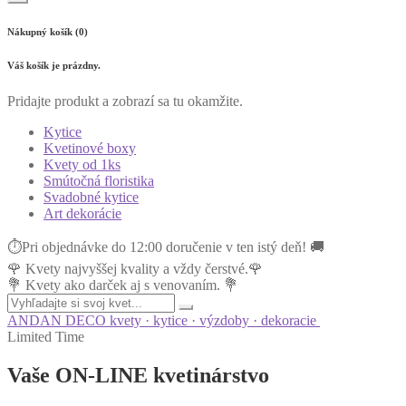
Nákupný košík (0)
Váš košík je prázdny.
Pridajte produkt a zobrazí sa tu okamžite.
Kytice
Kvetinové boxy
Kvety od 1ks
Smútočná floristika
Svadobné kytice
Art dekorácie
⏱Pri objednávke do 12:00 doručenie v ten istý deň! 🚚
🌹 Kvety najvyššej kvality a vždy čerstvé.🌹
💐 Kvety ako darček aj s venovaním. 💐
ANDAN DECO
kvety · kytice · výzdoby · dekoracie
Limited Time
Vaše
ON-LINE
kvetinárstvo