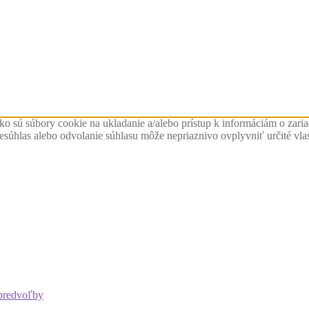
ko sú súbory cookie na ukladanie a/alebo prístup k informáciám o zari
Nesúhlas alebo odvolanie súhlasu môže nepriaznivo ovplyvniť určité vlas
predvoľby