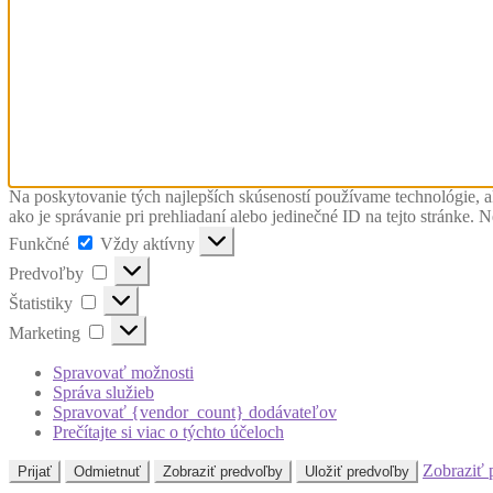
Na poskytovanie tých najlepších skúseností používame technológie, a
ako je správanie pri prehliadaní alebo jedinečné ID na tejto stránke. 
Funkčné
Funkčné
Vždy aktívny
Predvoľby
Predvoľby
Štatistiky
Štatistiky
Marketing
Marketing
Spravovať možnosti
Správa služieb
Spravovať {vendor_count} dodávateľov
Prečítajte si viac o týchto účeloch
Zobraziť 
Prijať
Odmietnuť
Zobraziť predvoľby
Uložiť predvoľby