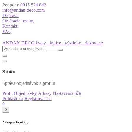
Podpora:
0915 524 842
info@andan-deco.com
Doprava
Otváracie hodiny
Kontakt
FAQ
ANDAN DECO
kvety · kytice · výzdoby · dekoracie
Môj účet
Správa objednávok a profilu
Profil
Objednávky
Adresy
Nastavenia účtu
Prihlásiť sa
Registrovať sa
0
0
Nákupný košík (0)