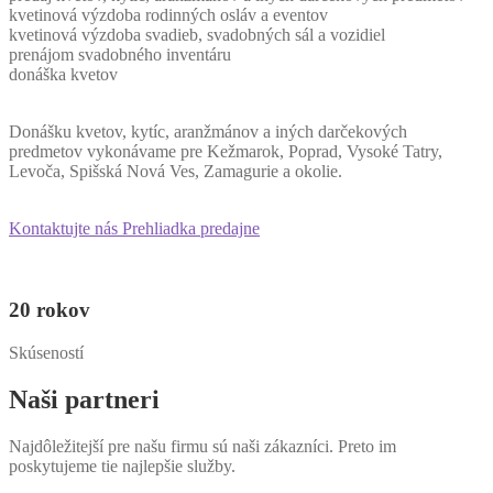
kvetinová výzdoba rodinných osláv a eventov
kvetinová výzdoba svadieb, svadobných sál a vozidiel
prenájom svadobného inventáru
donáška kvetov
Donášku kvetov, kytíc, aranžmánov a iných darčekových
predmetov vykonávame pre Kežmarok, Poprad, Vysoké Tatry,
Levoča, Spišská Nová Ves, Zamagurie a okolie.
Kontaktujte nás
Prehliadka predajne
20
rokov
Skúseností
Naši partneri
Najdôležitejší pre našu firmu sú naši zákazníci. Preto im
poskytujeme tie najlepšie služby.