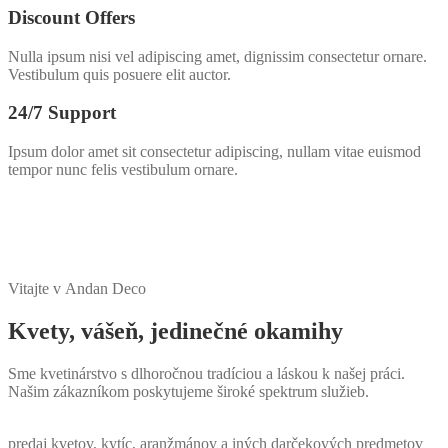
Discount Offers
Nulla ipsum nisi vel adipiscing amet, dignissim consectetur ornare.
Vestibulum quis posuere elit auctor.
24/7 Support
Ipsum dolor amet sit consectetur adipiscing, nullam vitae euismod
tempor nunc felis vestibulum ornare.
Vitajte v Andan Deco
Kvety, vášeň, jedinečné okamihy
Sme kvetinárstvo s dlhoročnou tradíciou a láskou k našej práci.
Našim zákazníkom poskytujeme široké spektrum služieb.
predaj kvetov, kytíc, aranžmánov a iných darčekových predmetov