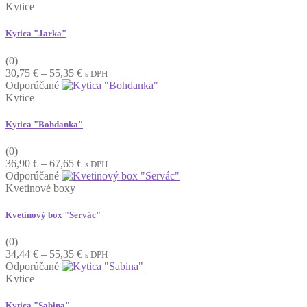
Kytice
Kytica "Jarka"
(0)
Price
30,75
€
–
55,35
€
s DPH
range:
Odporúčané
30,75 €
Kytice
through
55,35 €
Kytica "Bohdanka"
(0)
Price
36,90
€
–
67,65
€
s DPH
range:
Odporúčané
36,90 €
Kvetinové boxy
through
67,65 €
Kvetinový box "Servác"
(0)
Price
34,44
€
–
55,35
€
s DPH
range:
Odporúčané
34,44 €
Kytice
through
55,35 €
Kytica "Sabina"