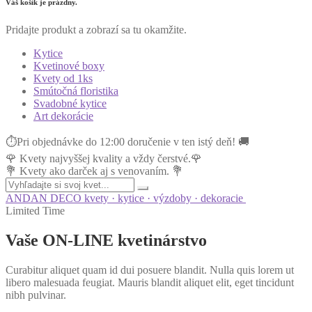
Váš košík je prázdny.
Pridajte produkt a zobrazí sa tu okamžite.
Kytice
Kvetinové boxy
Kvety od 1ks
Smútočná floristika
Svadobné kytice
Art dekorácie
⏱Pri objednávke do 12:00 doručenie v ten istý deň! 🚚
🌹 Kvety najvyššej kvality a vždy čerstvé.🌹
💐 Kvety ako darček aj s venovaním. 💐
ANDAN DECO
kvety · kytice · výzdoby · dekoracie
Limited Time
Vaše
ON-LINE
kvetinárstvo
Curabitur aliquet quam id dui posuere blandit. Nulla quis lorem ut
libero malesuada feugiat. Mauris blandit aliquet elit, eget tincidunt
nibh pulvinar.