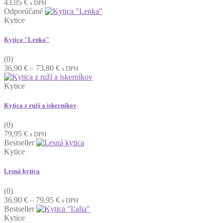
43,05
€
s DPH
Odporúčané
Kytice
Kytica "Lenka"
(0)
Price
36,90
€
–
73,80
€
s DPH
range:
36,90 €
Kytice
through
73,80 €
Kytica z ruží a iskerníkov
(0)
79,95
€
s DPH
Bestseller
Kytice
Lesná kytica
(0)
Price
36,90
€
–
79,95
€
s DPH
range:
Bestseller
36,90 €
Kytice