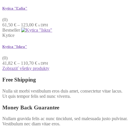
through
79,95 €
Kytica "Ľalia"
(0)
Price
61,50
€
–
123,00
€
s DPH
range:
Bestseller
61,50 €
Kytice
through
123,00 €
Kytica "Iskra"
(0)
Price
41,82
€
–
110,70
€
s DPH
range:
Zobraziť všetky produkty
41,82 €
through
Free Shipping
110,70 €
Nulla sit morbi vestibulum eros duis amet, consectetur vitae lacus.
Ut quis tempor felis sed nunc viverra.
Money Back Guarantee
Nullam gravida felis ac nunc tincidunt, sed malesuada justo pulvinar.
Vestibulum nec diam vitae eros.