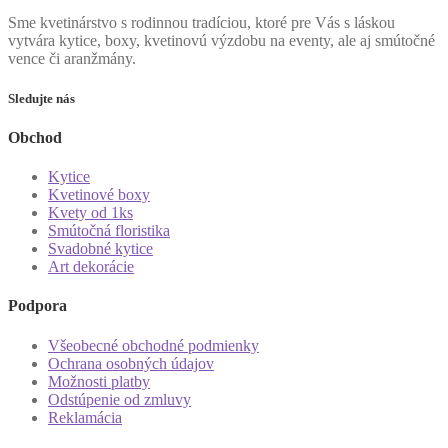
Sme kvetinárstvo s rodinnou tradíciou, ktoré pre Vás s láskou
vytvára kytice, boxy, kvetinovú výzdobu na eventy, ale aj smútočné
vence či aranžmány.
Sledujte nás
Obchod
Kytice
Kvetinové boxy
Kvety od 1ks
Smútočná floristika
Svadobné kytice
Art dekorácie
Podpora
Všeobecné obchodné podmienky
Ochrana osobných údajov
Možnosti platby
Odstúpenie od zmluvy
Reklamácia