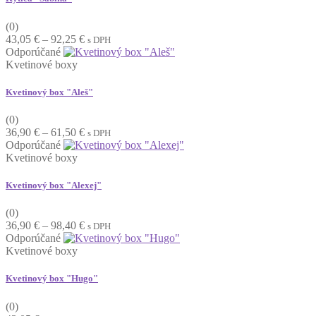
(0)
Price
43,05
€
–
92,25
€
s DPH
range:
Odporúčané
43,05 €
Kvetinové boxy
through
92,25 €
Kvetinový box "Aleš"
(0)
Price
36,90
€
–
61,50
€
s DPH
range:
Odporúčané
36,90 €
Kvetinové boxy
through
61,50 €
Kvetinový box "Alexej"
(0)
Price
36,90
€
–
98,40
€
s DPH
range:
Odporúčané
36,90 €
Kvetinové boxy
through
98,40 €
Kvetinový box "Hugo"
(0)