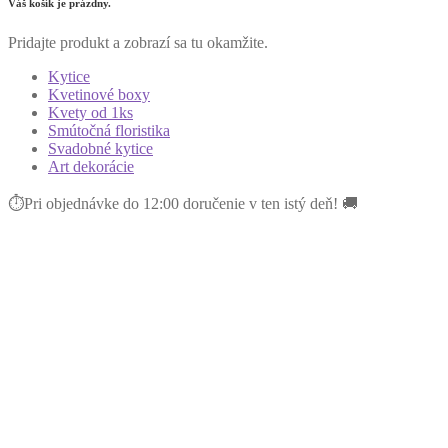
Váš košík je prázdny.
Pridajte produkt a zobrazí sa tu okamžite.
Kytice
Kvetinové boxy
Kvety od 1ks
Smútočná floristika
Svadobné kytice
Art dekorácie
⏱Pri objednávke do 12:00 doručenie v ten istý deň! 🚚