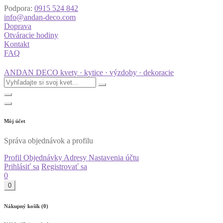
Podpora:
0915 524 842
info@andan-deco.com
Doprava
Otváracie hodiny
Kontakt
FAQ
ANDAN DECO
kvety · kytice · výzdoby · dekoracie
Môj účet
Správa objednávok a profilu
Profil
Objednávky
Adresy
Nastavenia účtu
Prihlásiť sa
Registrovať sa
0
0
Nákupný košík (0)