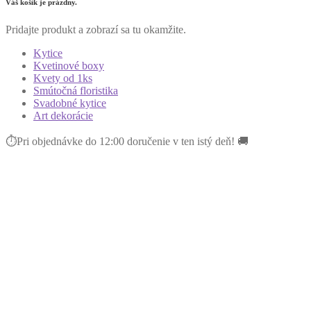
Váš košík je prázdny.
Pridajte produkt a zobrazí sa tu okamžite.
Kytice
Kvetinové boxy
Kvety od 1ks
Smútočná floristika
Svadobné kytice
Art dekorácie
⏱Pri objednávke do 12:00 doručenie v ten istý deň! 🚚