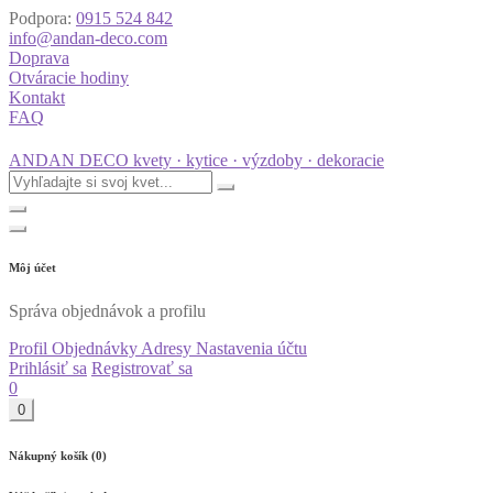
Podpora:
0915 524 842
info@andan-deco.com
Doprava
Otváracie hodiny
Kontakt
FAQ
ANDAN DECO
kvety · kytice · výzdoby · dekoracie
Môj účet
Správa objednávok a profilu
Profil
Objednávky
Adresy
Nastavenia účtu
Prihlásiť sa
Registrovať sa
0
0
Nákupný košík (0)